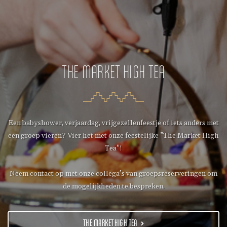
THE MARKET HIGH TEA
Een babyshower, verjaardag, vrijgezellenfeestje of iets anders met
een groep vieren? Vier het met onze feestelijke ”The Market High
Tea”!
Neem contact op met onze collega’s van groepsreserveringen om
de mogelijkheden te bespreken.
THE MARKET HIGH TEA