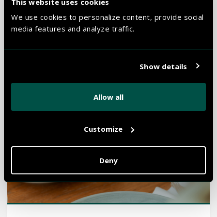
This website uses cookies
gezelschap. Uiteraard houden wij rekening met eventuele
dieetwensen. Graag nemen we de mogelijkheden met je
We use cookies to personalize content, provide social
door.
media features and analyze traffic.
BEKIJK ONZE MENU'S VOOR LUNCH
Show details
Allow all
Customize
Deny