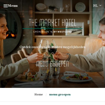
Menu
Ontdek onze eten en drinken mogelijkheden
MENU GROEPEN
Home
/
menu groepen